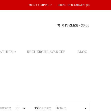
MON COMPTE
LISTE DE SOUHAITS (0)
0 ITEM(S) - $0.00
ATHIES
RECHERCHE AVANCÉE
BLOG
ntrer:
Trier par: