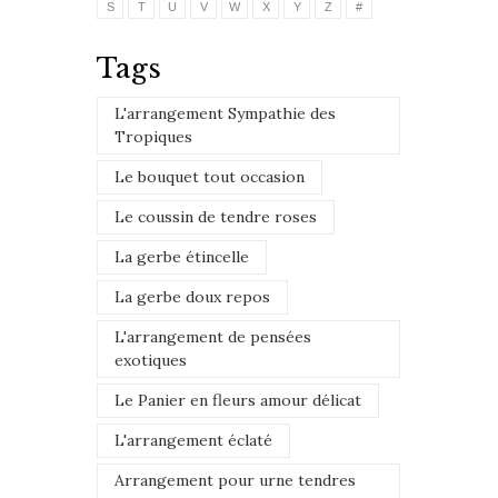
S
T
U
V
W
X
Y
Z
#
Tags
L'arrangement Sympathie des
Tropiques
Le bouquet tout occasion
Le coussin de tendre roses
La gerbe étincelle
La gerbe doux repos
L'arrangement de pensées
exotiques
Le Panier en fleurs amour délicat
L'arrangement éclaté
Arrangement pour urne tendres