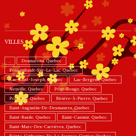
VILLES
,
Donnacona, Quebec
Fossambault-Sur-Le-Lac, Quebec
Lac-Saint-Joseph, Quebec
Lac-Sergent, Quebec
Neuville, Quebec
Pont-Rouge, Quebec
Portneuf, Quebec
Rivière-À-Pierre, Quebec
Saint-Augustin-De-Desmaures, Quebec
Saint-Basile, Quebec
Saint-Casimir, Quebec
Saint-Marc-Des-Carrières, Quebec
Sainte-Catherine-De-La-Jacques-Cartier, Quebec