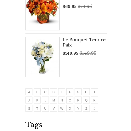
$79.95
$69.95
Le Bouquet Tendre
Paix
$149.95
$149.95
A
B
C
D
E
F
G
H
I
J
K
L
M
N
O
P
Q
R
S
T
U
V
W
X
Y
Z
#
Tags