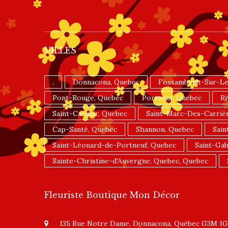
VILLES
,
Donnacona, Quebec
Fossambault-Sur-Le
Pont-Rouge, Quebec
Portneuf, Quebec
Ri
Saint-Casimir, Quebec
Saint-Marc-Des-Carriè
Cap-Santé, Quebec
Shannon, Quebec
Sain
Saint-Léonard-de-Portneuf, Quebec
Saint-Gab
Sainte-Christine-d'Auvergne, Quebec, Quebec
Fleuriste Boutique Mon Décor
135 Rue Notre Dame, Donnacona, Québec G3M 1G