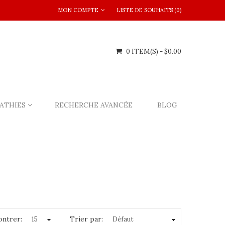
MON COMPTE
LISTE DE SOUHAITS (0)
0 ITEM(S) - $0.00
ATHIES
RECHERCHE AVANCÉE
BLOG
ntrer:
Trier par: