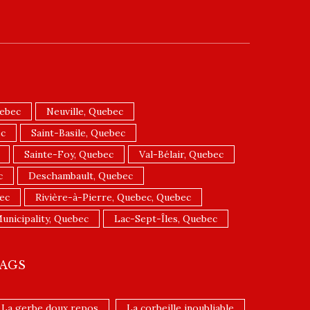
uebec
Neuville, Quebec
ec
Saint-Basile, Quebec
Sainte-Foy, Quebec
Val-Bélair, Quebec
c
Deschambault, Quebec
ec
Rivière-à-Pierre, Quebec, Quebec
unicipality, Quebec
Lac-Sept-Îles, Quebec
AGS
La gerbe doux repos
La corbeille inoubliable