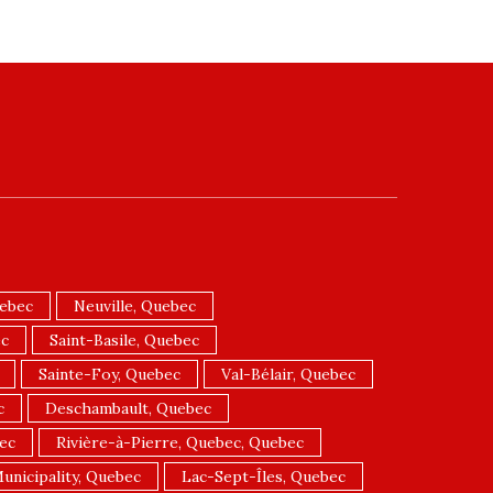
uebec
Neuville, Quebec
ec
Saint-Basile, Quebec
Sainte-Foy, Quebec
Val-Bélair, Quebec
c
Deschambault, Quebec
ec
Rivière-à-Pierre, Quebec, Quebec
unicipality, Quebec
Lac-Sept-Îles, Quebec