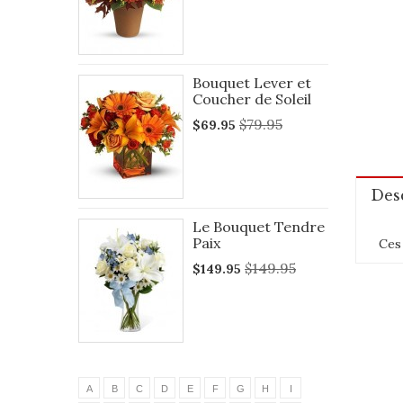
Bouquet Lever et
Coucher de Soleil
$79.95
$69.95
Des
Le Bouquet Tendre
Paix
Ces 
$149.95
$149.95
A
B
C
D
E
F
G
H
I