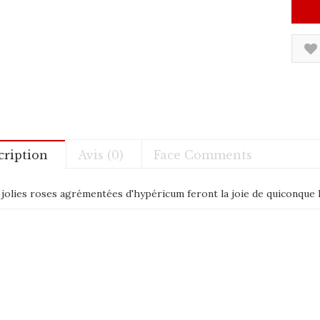
cription
Avis (0)
Face Comments
jolies roses agrémentées d'hypéricum feront la joie de quiconque l