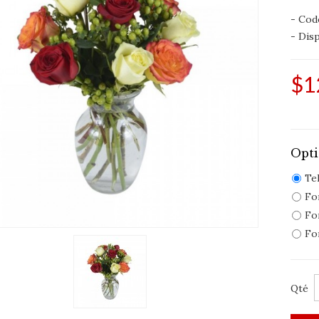
- Cod
- Disp
$1
Opti
Te
For
Fo
For
Qté