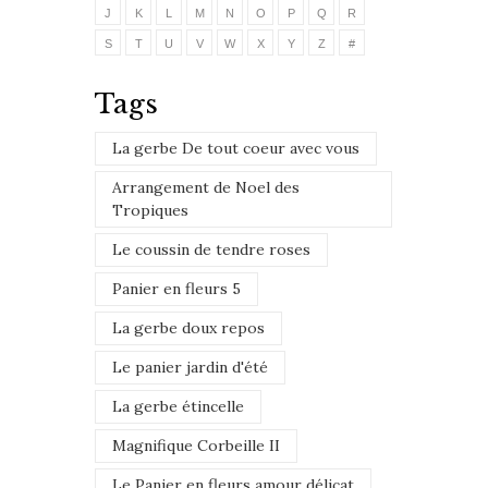
J
K
L
M
N
O
P
Q
R
S
T
U
V
W
X
Y
Z
#
Tags
La gerbe De tout coeur avec vous
Arrangement de Noel des
Tropiques
Le coussin de tendre roses
Panier en fleurs 5
La gerbe doux repos
Le panier jardin d'été
La gerbe étincelle
Magnifique Corbeille II
Le Panier en fleurs amour délicat