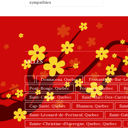
sympathies
VILLES
,
Donnacona, Quebec
Fossambault-Sur-Le
Pont-Rouge, Quebec
Portneuf, Quebec
Ri
Saint-Casimir, Quebec
Saint-Marc-Des-Carriè
Cap-Santé, Quebec
Shannon, Quebec
Sain
Saint-Léonard-de-Portneuf, Quebec
Saint-Gab
Sainte-Christine-d'Auvergne, Quebec, Quebec