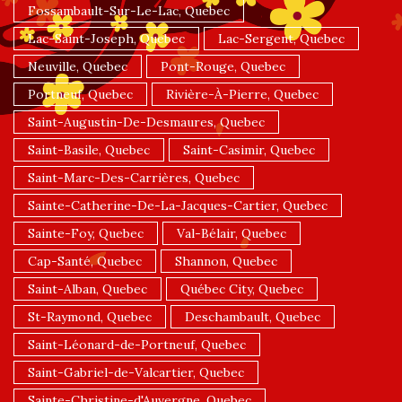
Fossambault-Sur-Le-Lac, Quebec
Lac-Saint-Joseph, Quebec
Lac-Sergent, Quebec
Neuville, Quebec
Pont-Rouge, Quebec
Portneuf, Quebec
Rivière-À-Pierre, Quebec
Saint-Augustin-De-Desmaures, Quebec
Saint-Basile, Quebec
Saint-Casimir, Quebec
Saint-Marc-Des-Carrières, Quebec
Sainte-Catherine-De-La-Jacques-Cartier, Quebec
Sainte-Foy, Quebec
Val-Bélair, Quebec
Cap-Santé, Quebec
Shannon, Quebec
Saint-Alban, Quebec
Québec City, Quebec
St-Raymond, Quebec
Deschambault, Quebec
Saint-Léonard-de-Portneuf, Quebec
Saint-Gabriel-de-Valcartier, Quebec
Sainte-Christine-d'Auvergne, Quebec