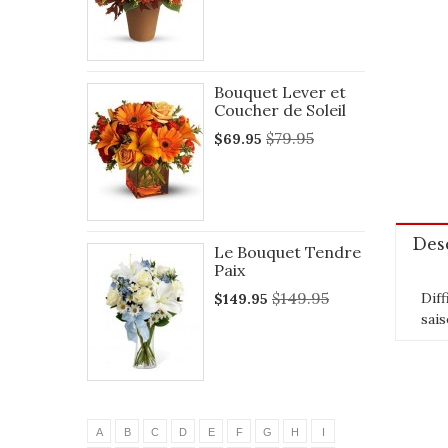
Bouquet Lever et
Coucher de Soleil
$79.95
$69.95
Des
Le Bouquet Tendre
Paix
$149.95
Diff
$149.95
sai
A
B
C
D
E
F
G
H
I