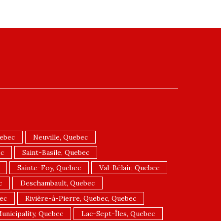
uebec
Neuville, Quebec
ec
Saint-Basile, Quebec
Sainte-Foy, Quebec
Val-Bélair, Quebec
c
Deschambault, Quebec
ec
Rivière-à-Pierre, Quebec, Quebec
unicipality, Quebec
Lac-Sept-Îles, Quebec