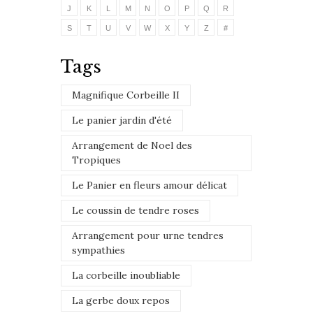
J
K
L
M
N
O
P
Q
R
S
T
U
V
W
X
Y
Z
#
Tags
Magnifique Corbeille II
Le panier jardin d'été
Arrangement de Noel des
Tropiques
Le Panier en fleurs amour délicat
Le coussin de tendre roses
Arrangement pour urne tendres
sympathies
La corbeille inoubliable
La gerbe doux repos