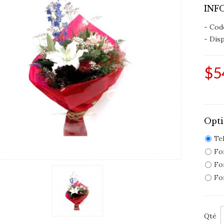
INF
- Cod
- Disp
$5
Opti
Te
For
Fo
For
Qté