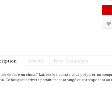
cription
Avis (0)
Face Comments
icile de faire un choix ? Laissez le fleuriste vous préparer un bouq
son. Ce bouquet arrivera parfaitement arrangé et correspondra au