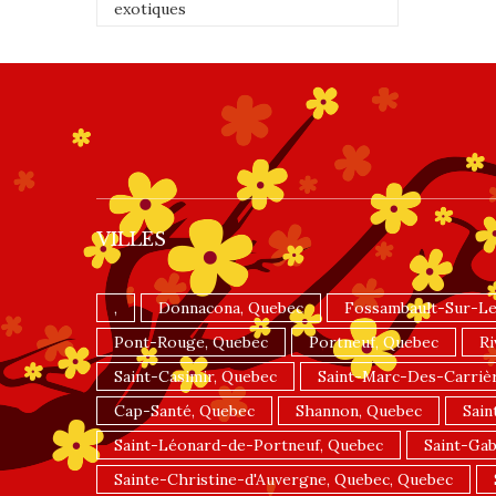
exotiques
VILLES
,
Donnacona, Quebec
Fossambault-Sur-Le
Pont-Rouge, Quebec
Portneuf, Quebec
Ri
Saint-Casimir, Quebec
Saint-Marc-Des-Carriè
Cap-Santé, Quebec
Shannon, Quebec
Sain
Saint-Léonard-de-Portneuf, Quebec
Saint-Gab
Sainte-Christine-d'Auvergne, Quebec, Quebec